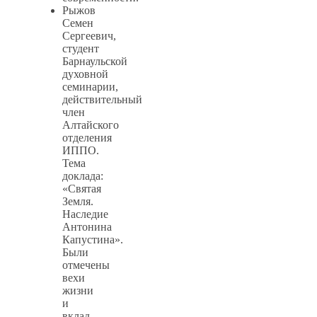
Рыжов
Семен
Сергеевич,
студент
Барнаульской
духовной
семинарии,
действительный
член
Алтайского
отделения
ИППО.
Тема
доклада:
«Святая
Земля.
Наследие
Антонина
Капустина».
Были
отмечены
вехи
жизни
и
вклад