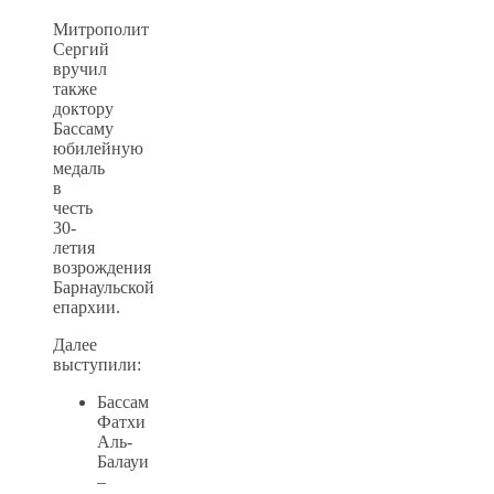
Митрополит
Сергий
вручил
также
доктору
Бассаму
юбилейную
медаль
в
честь
30-
летия
возрождения
Барнаульской
епархии.
Далее
выступили:
Бассам
Фатхи
Аль-
Балауи
–