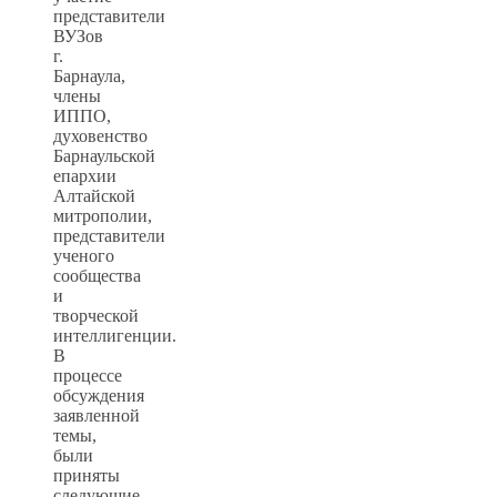
представители
ВУЗов
г.
Барнаула,
члены
ИППО,
духовенство
Барнаульской
епархии
Алтайской
митрополии,
представители
ученого
сообщества
и
творческой
интеллигенции.
В
процессе
обсуждения
заявленной
темы,
были
приняты
следующие