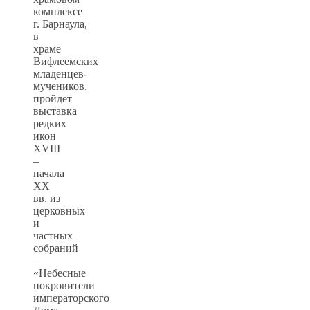
комплексе
г. Барнаула,
в
храме
Вифлеемских
младенцев-
мучеников,
пройдет
выставка
редких
икон
XVIII
–
начала
XX
вв. из
церковных
и
частных
собраний
–
«Небесные
покровители
императорского