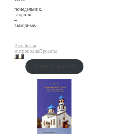
понедельник,
вторник
–
выходные.
Алтайская
митрополия
Проекты
ПОЖЕРТВОВАТЬ