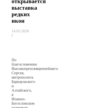
открывается
выставка
редких
икон
14.03.2026
/
По
благословению
Высокопреосвященнейшего
Сергия,
митрополита
Барнаульского
и
Алтайского,
в
Иоанно-
Богословском
храмовом