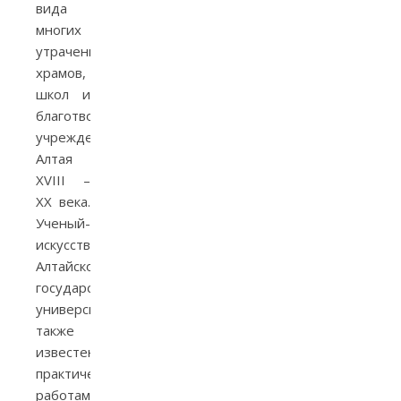
вида
многих
утраченных
храмов,
школ и
благотворительных
учреждений
Алтая
XVIII –
XX века.
Ученый-
искусствовед
Алтайского
государственного
университета
также
известен
практическими
работами