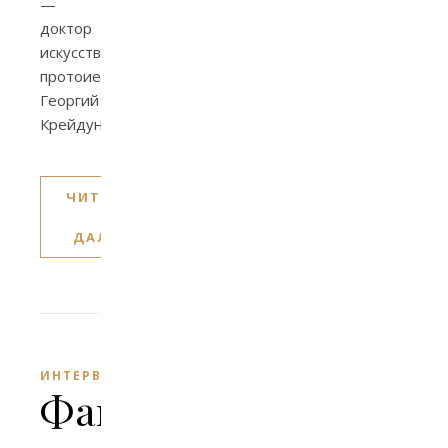
—
доктор
искусствоведения,
протоиерей
Георгий
Крейдун.
ЧИТАТЬ
ДАЛЕЕ
ИНТЕРВЬЮ
Факультатив: