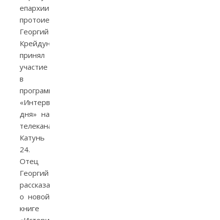
епархии
протоиерей
Георгий
Крейдун
принял
участие
в
программе
«Интервью
дня» на
телеканале
Катунь
24.
Отец
Георгий
рассказал
о новой
книге