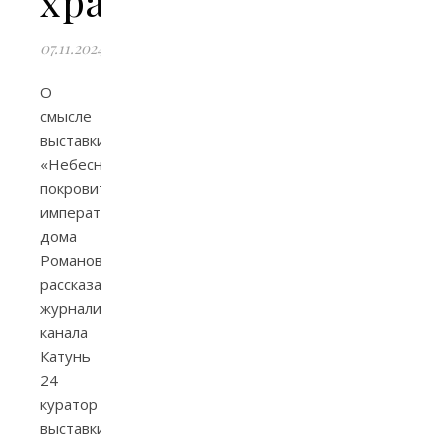
храме
07.11.2024
О
смысле
выставки
«Небесные
покровители
императорского
дома
Романовых»
рассказал
журналистам
канала
Катунь
24
куратор
выставки