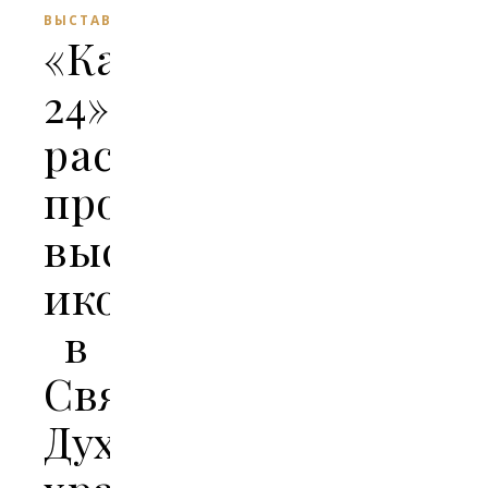
ВЫСТАВКИ
«Катунь
24»
рассказали
про
выставку
икон
в
Свято-
Духовском