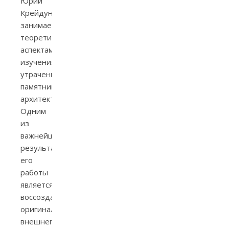
Юрий
Крейдун
занимается
теоретическими
аспектами
изучения
утраченных
памятников
архитектуры.
Одним
из
важнейших
результатов
его
работы
является
воссоздание
оригинального
внешнего