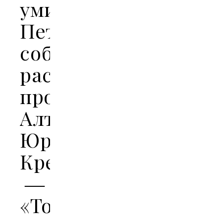
умирал
Петропавловский
собор,
рассказал
профессор
АлтГУ
Юрий
Крейдун
―
«Толк»