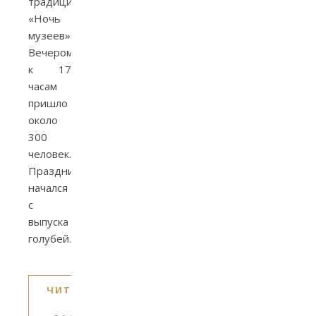
традиционная
«Ночь
музеев».
Вечером
к 17
часам
пришло
около
300
человек.
Праздник
начался
с
выпуска
голубей.
ЧИТАТЬ