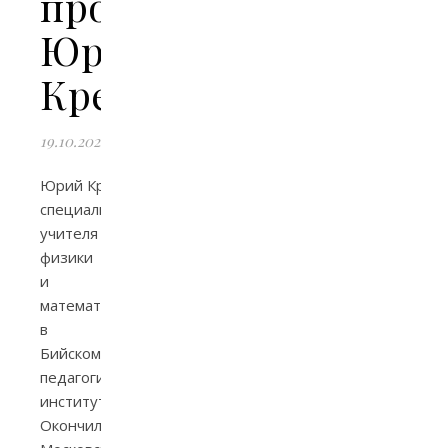
протоиерей
Юрий
Крейдун
19.10.2024
Юрий Крейдун получил
специальность
учителя
физики
и
математики
в
Бийском
педагогическом
институте.
Окончил