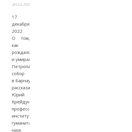
20.12.2022
17
декабря
2022
О том,
как
рождался
и умирал
Петропавловский
собор
в Барнауле,
рассказал
Юрий
Крейдун,
профессор
института
гуманитарных
наук