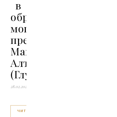
в
обретении
мощей
преподобного
Макария
Алтайского
(Глухарёва)
28.02.2024
ЧИТАТЬ