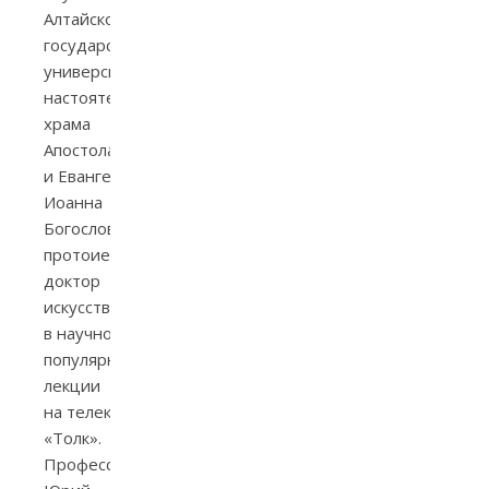
Алтайского
государственного
университета,
настоятель
храма
Апостола
и Евангелиста
Иоанна
Богослова,
протоиерей,
доктор
искусствоведения,
в научно-
популярной
лекции
на телеканале
«Толк».
Профессор