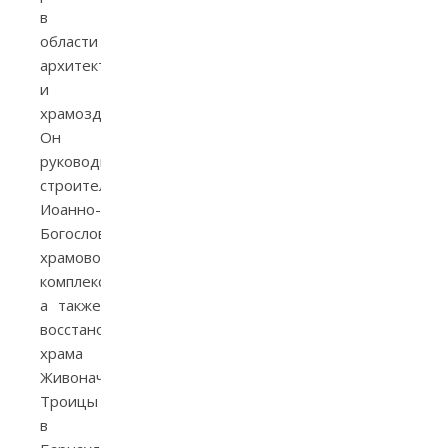
в
области
архитектуры
и
храмоздательства.
Он
руководил
строительством
Иоанно-
Богословского
храмового
комплекса,
а также
восстановлением
храма
Живоначальной
Троицы
в