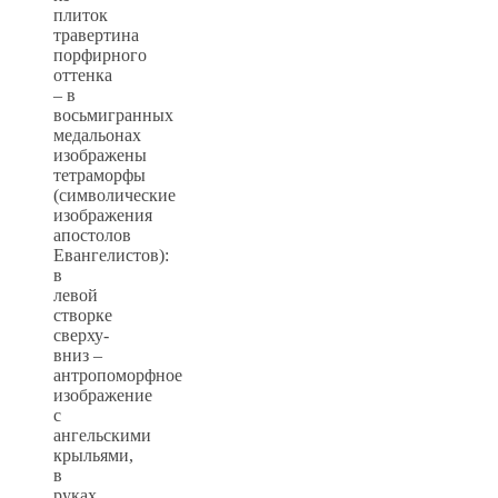
плиток
травертина
порфирного
оттенка
– в
восьмигранных
медальонах
изображены
тетраморфы
(символические
изображения
апостолов
Евангелистов):
в
левой
створке
сверху-
вниз –
антропоморфное
изображение
с
ангельскими
крыльями,
в
руках