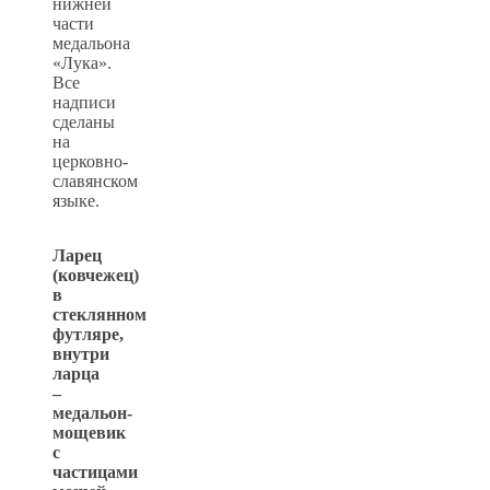
нижней
части
медальона
«Лука».
Все
надписи
сделаны
на
церковно-
славянском
языке.
Ларец
(ковчежец)
в
стеклянном
футляре,
внутри
ларца
–
медальон-
мощевик
с
частицами