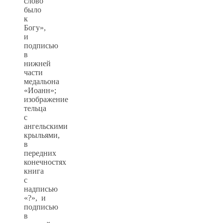
слово
было
к
Богу»,
и
подписью
в
нижней
части
медальона
«Иоанн»;
изображение
тельца
с
ангельскими
крыльями,
в
передних
конечностях
книга
с
надписью
«?», и
подписью
в