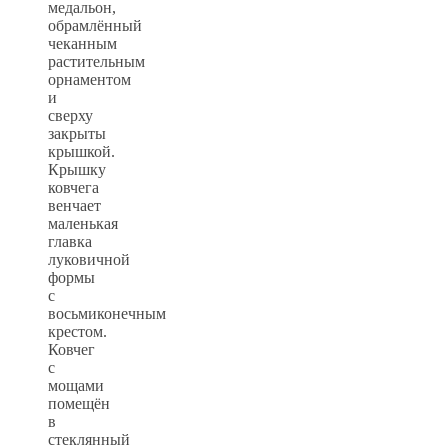
медальон,
обрамлённый
чеканным
растительным
орнаментом
и
сверху
закрыты
крышкой.
Крышку
ковчега
венчает
маленькая
главка
луковичной
формы
с
восьмиконечным
крестом.
Ковчег
с
мощами
помещён
в
стеклянный