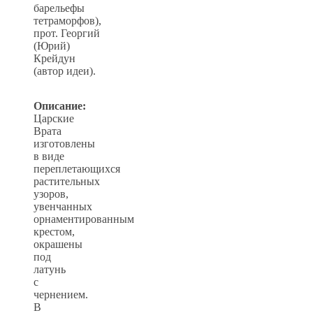
барельефы
тетраморфов),
прот. Георгий
(Юрий)
Крейдун
(автор идеи).
Описание:
Царские
Врата
изготовлены
в виде
переплетающихся
растительных
узоров,
увенчанных
орнаментированным
крестом,
окрашены
под
латунь
с
чернением.
В