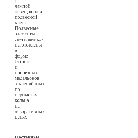
с
лампой,
освещающей
подвесной
крест.
Подвесные
элементы
светильников
изготовлены
в
форме
бутонов
и
прорезных
медальонов,
закреплённых
по
периметру
кольца
на
декоративных
цепях
Настенные