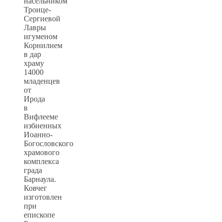
насельником
Троице-
Сергиевой
Лавры
игуменом
Корнилием
в дар
храму
14000
младенцев
от
Ирода
в
Вифлееме
избиенных
Иоанно-
Богословского
храмового
комплекса
града
Барнаула.
Ковчег
изготовлен
при
епископе