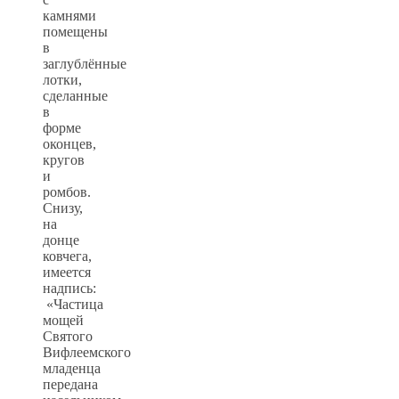
камнями
помещены
в
заглублённые
лотки,
сделанные
в
форме
оконцев,
кругов
и
ромбов.
Снизу,
на
донце
ковчега,
имеется
надпись:
«Частица
мощей
Святого
Вифлеемского
младенца
передана