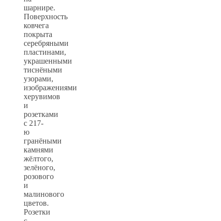
шарнире.
Поверхность
ковчега
покрыта
серебряными
пластинами,
украшенными
тиснёными
узорами,
изображениями
херувимов
и
розетками
с 217-
ю
гранёными
камнями
жёлтого,
зелёного,
розового
и
малинового
цветов.
Розетки
с