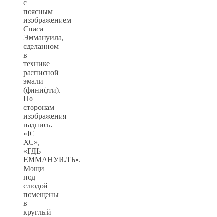
с
поясным
изображением
Спаса
Эммануила,
сделанном
в
технике
расписной
эмали
(финифти).
По
сторонам
изображения
надпись:
«IС
ХС»,
«ГДЬ
ЕММАНУИЛЪ».
Мощи
под
слюдой
помещены
в
круглый