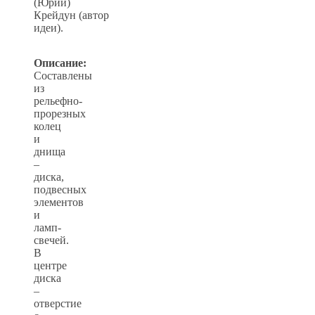
(Юрий)
Крейдун (автор
идеи).
Описание:
Составлены
из
рельефно-
прорезных
колец
и
днища
–
диска,
подвесных
элементов
и
ламп-
свечей.
В
центре
диска
–
отверстие