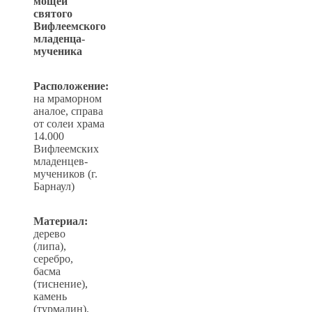
мощей
святого
Вифлеемского
младенца-
мученика
Расположение:
на мраморном
аналое, справа
от солеи храма
14.000
Вифлеемских
младенцев-
мучеников (г.
Барнаул)
Материал:
дерево
(липа),
серебро,
басма
(тиснение),
камень
(турмалин),