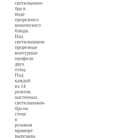
светильники-
бра в
виде
прорезного
конического
блюда.
Над
светильником
прорезные
контурные
профили
двух
птиц.
Под
каждой
из 14
розеток
настенных
светильников-
бра на
стене
в
розовом
мраморе
вырезаны