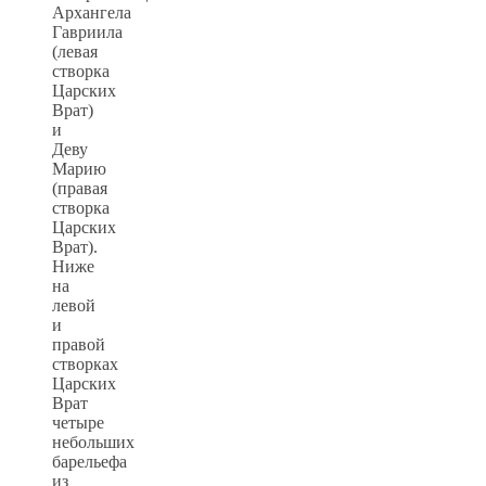
Архангела
Гавриила
(левая
створка
Царских
Врат)
и
Деву
Марию
(правая
створка
Царских
Врат).
Ниже
на
левой
и
правой
створках
Царских
Врат
четыре
небольших
барельефа
из