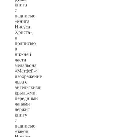
книга
с
надписью
«книга
Иисуса
Христа»,
и
подписью
в
нижней
части
медальона
«Матфей»;
изображение
льва с
ангельскими
крыльями,
передними
лапами
держит
книгу
с
надписью
«закон
Иисуса