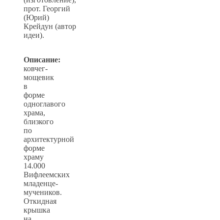
прот. Георгий
(Юрий)
Крейдун (автор
идеи).
Описание:
ковчег-
мощевик
в
форме
одноглавого
храма,
близкого
по
архитектурной
форме
храму
14.000
Вифлеемских
младенце-
мучеников.
Откидная
крышка
на