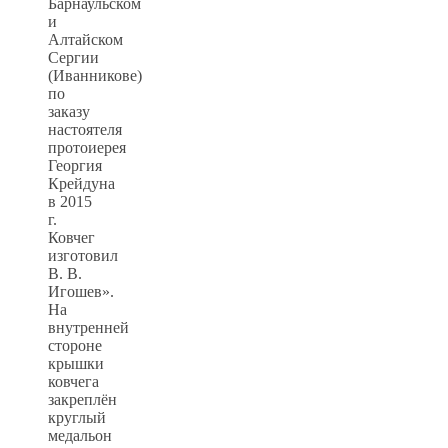
Барнаульском
и
Алтайском
Сергии
(Иванникове)
по
заказу
настоятеля
протоиерея
Георгия
Крейдуна
в 2015
г.
Ковчег
изготовил
В. В.
Игошев».
На
внутренней
стороне
крышки
ковчега
закреплён
круглый
медальон