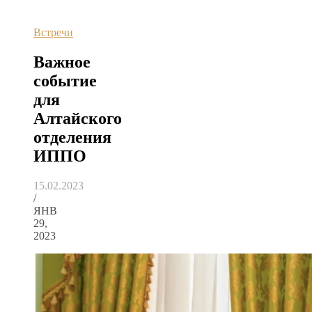
Встречи
Важное
событие
для
Алтайского
отделения
ИППО
15.02.2023
/
ЯНВ
29,
2023