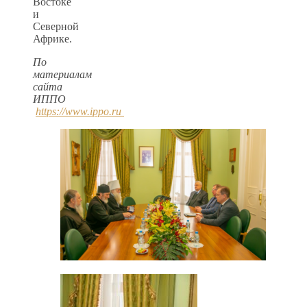
Востоке
и
Северной
Африке.
По
материалам
сайта
ИППО
https://www.ippo.ru