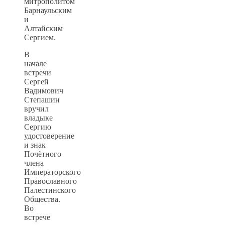
митрополитом
Барнаульским
и
Алтайским
Сергием.
В
начале
встречи
Сергей
Вадимович
Степашин
вручил
владыке
Сергию
удостоверение
и знак
Почётного
члена
Императорского
Православного
Палестинского
Общества.
Во
встрече