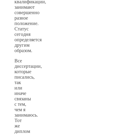
квалификации,
занимают
совершенно
разное
положение.
Статус
сегодня
определяется
другим
образом.
Все
диссертации,
которые
писались,
так
или
иначе
связаны
с тем,
чем я
занимаюсь.
Тот
же
диплом