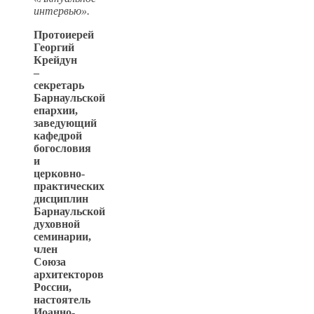
интервью».
Протоиерей
Георгий
Крейдун
–
секретарь
Барнаульской
епархии,
заведующий
кафедрой
богословия
и
церковно-
практических
дисциплин
Барнаульской
духовной
семинарии,
член
Союза
архитекторов
России,
настоятель
Иоанно-