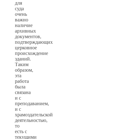
для
суда
очень
важно
наличие
архивных
документов,
подтверждающих
церковное
происхождение
зданий.
Таким
образом,
эта
работа
была
связана
и с
преподаванием,
и с
храмоздательской
деятельностью,
то
есть с
текущими