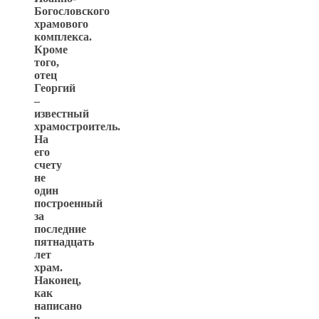
Богословского
храмового
комплекса.
Кроме
того,
отец
Георгий
–
известный
храмостроитель.
На
его
счету
не
один
построенный
за
последние
пятнадцать
лет
храм.
Наконец,
как
написано
в