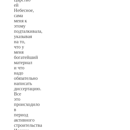
ей
Небесное,
сама
меня к
этому
подталкивала,
указывая
на то,
что у
меня
богатейший
материал
и что
надо
обязательно
написать
диссертацию.
Все
это
происходило
в
период
активного
строительства