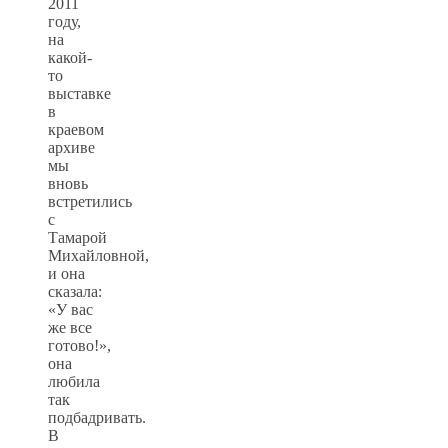
2011
году,
на
какой-
то
выставке
в
краевом
архиве
мы
вновь
встретились
с
Тамарой
Михайловной,
и она
сказала:
«У вас
же все
готово!»,
она
любила
так
подбадривать.
В