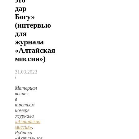
дар
Богу»
(интервью
для
журнала
«Алтайская
миссия»)
31.03.2023
/
Материал
вышел
в
третьем
номере
журнала
«Алтайская
миссия»
.
Рубрика
«Актуальное