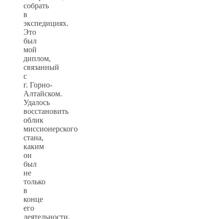
собрать
в
экспедициях.
Это
был
мой
диплом,
связанный
с
г. Горно-
Алтайском.
Удалось
восстановить
облик
миссионерского
стана,
каким
он
был
не
только
в
конце
его
деятельности,