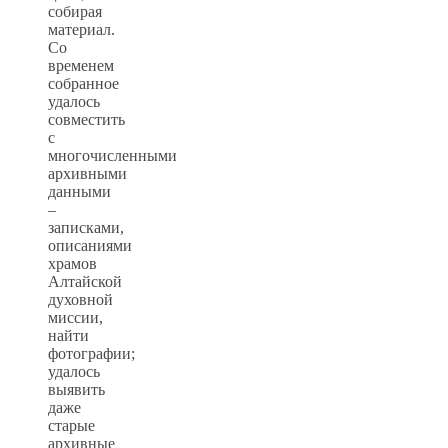
собирая
материал.
Со
временем
собранное
удалось
совместить
с
многочисленными
архивными
данными
–
записками,
описаниями
храмов
Алтайской
духовной
миссии,
найти
фотографии;
удалось
выявить
даже
старые
архивные