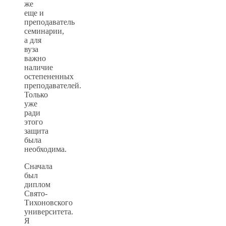
же
еще и
преподаватель
семинарии,
а для
вуза
важно
наличие
остепененных
преподавателей.
Только
уже
ради
этого
защита
была
необходима.
Сначала
был
диплом
Свято-
Тихоновского
университета.
Я