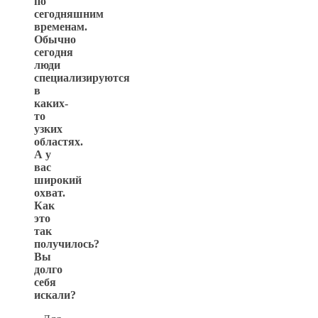
по
сегодняшним
временам.
Обычно
сегодня
люди
специализируются
в
каких-
то
узких
областях.
А у
вас
широкий
охват.
Как
это
так
получилось?
Вы
долго
себя
искали?