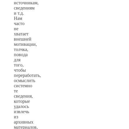
источникам,
сведениям
и т.д.
Нам
часто
не
хватает
внешней
мотивации,
толчка,
повода
для
того,
чтобы
переработать,
осмыслить
системно
те
сведения,
которые
удалось
извлечь
из
архивных
материалов,