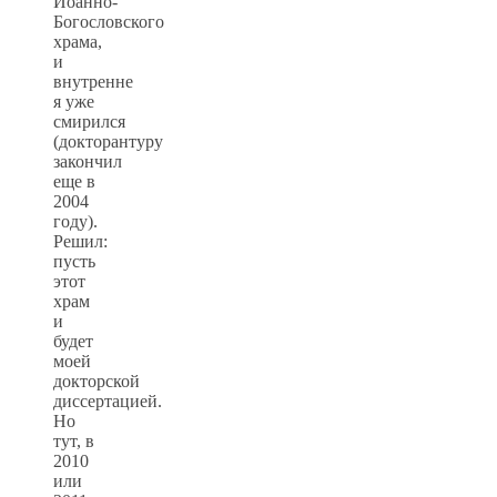
Иоанно-
Богословского
храма,
и
внутренне
я уже
смирился
(докторантуру
закончил
еще в
2004
году).
Решил:
пусть
этот
храм
и
будет
моей
докторской
диссертацией.
Но
тут, в
2010
или