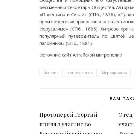
Общества и помощник его Августейшего
бессменный Секретарь Общества. Автор кн
«Палестина и Синай» (СПб., 1876), «Право
произведенных православным палестински
Иерусалиме» (СПб., 1885). Хитрово прин
популярный путеводитель по Святой Зе
паломника» (СПб., 1881).
Источник: сайт Алтайской митрополии
История
конференция
Мероприятия
ВАМ ТАК
Протоиерей Георгий
Отец
принял участие во
участ
Всероссийской научно-
Томс