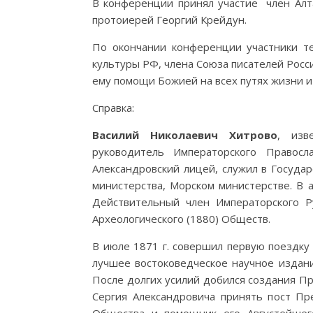
В конференции принял участие член Алт
протоиерей Георгий Крейдун.
По окончании конференции участники т
культуры РФ, члена Союза писателей Рос
ему помощи Божией на всех путях жизни и
Справка:
Василий Николаевич Хитрово
, изв
руководитель Императорского Правосл
Александровский лицей, служил в Госуда
министерства, Морском министерстве. В 
Действительный член Императорского Ру
Археологического (1880) Обществ.
В июле 1871 г. совершил первую поездку 
лучшее востоковедческое научное издани
После долгих усилий добился создания Пр
Сергия Александровича принять пост Пре