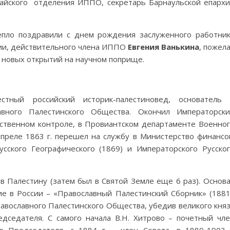
айского отделения ИППО, секретарь Барнаульской епарх
епло поздравили с днем рождения заслуженного работни
сии, действительного члена ИППО
Евгения Ванькина
, пожел
 новых открытий на научном поприще.
естный российский историк-палестиновед, основатель
авного Палестинского Общества. Окончил Императорск
рственном контроле, в Провиантском департаменте Военно
апреле 1863 г. перешел на службу в Министерство финансо
сского Географического (1869) и Императорского Русско
в Палестину (затем был в Святой Земле еще 6 раз). Основ
е в России – «Православный Палестинский Сборник» (1881
авославного Палестинского Общества, убедив великого кня
дседателя. С самого начала В.Н. Хитрово – почетный чл