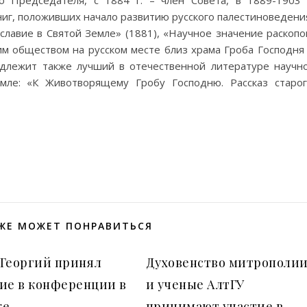
 Председателя, с 1884 г. – член Совета, в 1889-1903
иг, положивших начало развитию русского палестиноведени
славие в Святой Земле» (1881), «Научное значение раскопо
м обществом на русском месте близ храма Гроба Господня
адлежит также лучший в отечественной литературе научн
мле: «К Животворящему Гробу Господню. Рассказ старо
ЖЕ МОЖЕТ ПОНРАВИТЬСЯ
 Георгий принял
Духовенство митрополи
ие в конференции в
и ученые АлтГУ
ке
принимают участие в