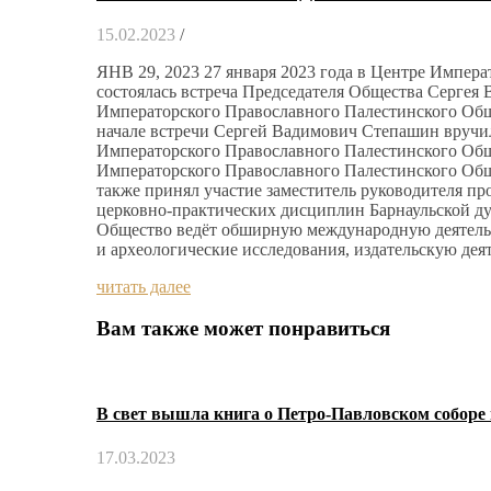
15.02.2023
/
ЯНВ 29, 2023 27 января 2023 года в Центре Импер
состоялась встреча Председателя Общества Сергея
Императорского Православного Палестинского Общ
начале встречи Сергей Вадимович Степашин вручил
Императорского Православного Палестинского Обще
Императорского Православного Палестинского Обще
также принял участие заместитель руководителя п
церковно-практических дисциплин Барнаульской д
Общество ведёт обширную международную деятельн
и археологические исследования, издательскую де
читать далее
Вам также может понравиться
В свет вышла книга о Петро-Павловском соборе 
17.03.2023