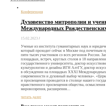
Конференция
Духовенство митрополии и уче
Международных Рождественских
15.02.2023
/
Ученые из института гуманитарных наук и юридич
который проходит сейчас в Москве под почетным п
пяти тысяч участников со всех регионов России. З
площадках, встреч, круглых столов в 18 направлен
государственного университета, доктор искусство
культурологии и дизайна ИГН АлтГУ, доктор искус
в обсуждении на площадках ХХХI Международных 
современности и духовный выбор человека». «Церк
и просвещения проводится в столице нашего госуда
нравственного просвещения общества, осмысления 
мировоззрения, расширения…
читать далее