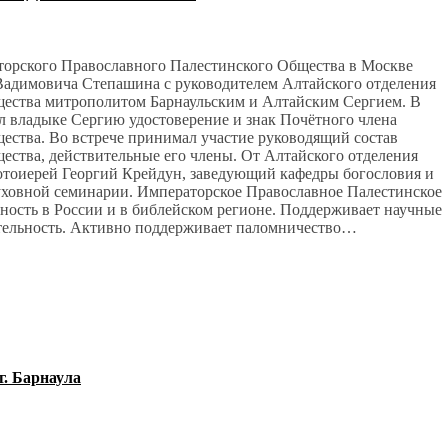
аторского Православного Палестинского Общества в Москве
 Вадимовича Степашина с руководителем Алтайского отделения
ества митрополитом Барнаульским и Алтайским Сергием. В
 владыке Сергию удостоверение и знак Почётного члена
ства. Во встрече принимал участие руководящий состав
ства, действительные его члены. От Алтайского отделения
ротоиерей Георгий Крейдун, заведующий кафедры богословия и
уховной семинарии. Императорское Православное Палестинское
ость в России и в библейском регионе. Поддерживает научные
ятельность. Активно поддерживает паломничество…
г. Барнаула