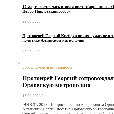
17 марта состоялась вторая презентация книги 
Петро-Павловский собор»
22.03.2023
Протоиерей Георгий Крейдун принял участие в з
политике Алтайской митрополии
23.03.2023
Богослужебная деятельность
Протоирей Георгий сопровождал
Орловскую митрополию
15.02.2023
/
ЯНВ 31, 2023 По приглашению митрополита Орловс
Алтайский Сергий посетил Орловскую митрополию 
Сергий посетил исторические храмы города Орла, 