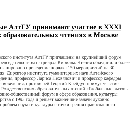
ные АлтГУ принимают участие в ХХХI
 образовательных чтениях в Москве
еского института АлтГУ приглашены на крупнейший форум,
редседательством патриарха Кирилла. Чтения объединили более
апланировано проведение порядка 150 мероприятий на 30
иях. Директор института гуманитарных наук Алтайского
ведения, профессор Лариса Нехвядович и профессор кафедры
ствоведения, протоиерей Георгий Крейдун примут участие
Рождественских образовательных чтений «Глобальные вызовы
овно-общественный форум в сфере образования, культуры
рства с 1993 года и решает важнейшие задачи духовно-
проблем науки и культуры с точки зрения православного