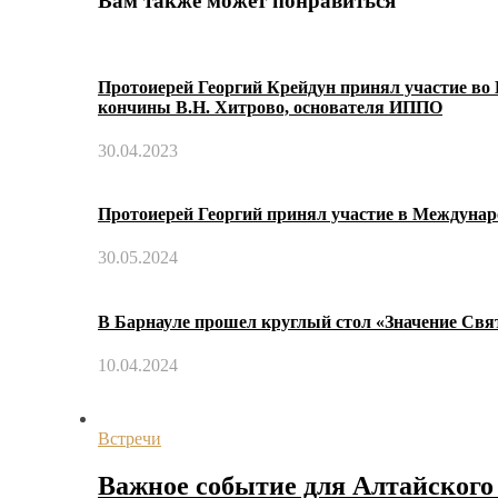
Вам также может понравиться
Протоиерей Георгий Крейдун принял участие во
кончины В.Н. Хитрово, основателя ИППО
30.04.2023
Протоиерей Георгий принял участие в Междуна
30.05.2024
В Барнауле прошел круглый стол «Значение Свят
10.04.2024
Встречи
Важное событие для Алтайског