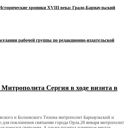
«Исторические хроники XVIII века: Градо-Барнаульский
аседании рабочей группы по редакционно-издательской
 Митрополита Сергия в ходе визита в
кого и Болховского Тихона митрополит Барнаульский и
для поклонения святыням города Орла.28 января митрополит
поклонился святыням. А также посетил памятные местах