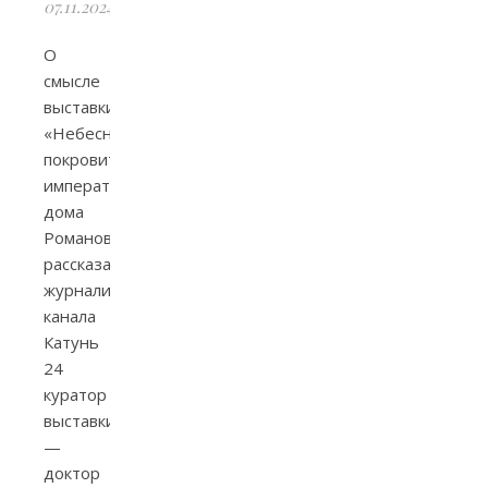
07.11.2024
О
смысле
выставки
«Небесные
покровители
императорского
дома
Романовых»
рассказал
журналистам
канала
Катунь
24
куратор
выставки
—
доктор