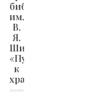
библиотеке
им.
В.
Я.
Шишкова
«Путь
к
храму»
23.11.2024