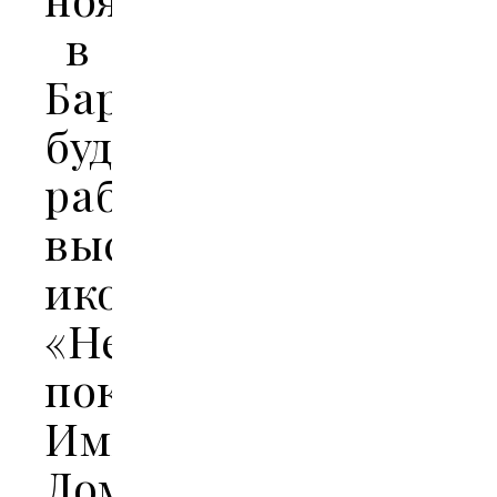
в
Барнауле
будет
работать
выставка
икон
«Небесные
покровители
Императорского
Дома