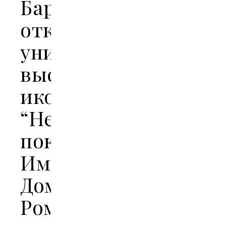
Барнауле
открылась
уникальная
выставка
икон
“Небесные
покровители
Императорского
Дома
Романовых”