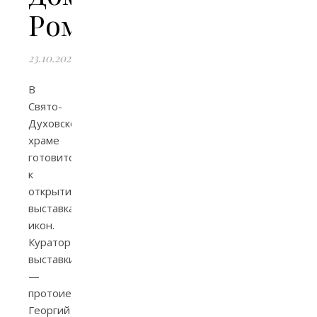
Романовых»
23.10.2024
В
Свято-
Духовском
храме
готовится
к
открытию
выставка
икон.
Куратор
выставки
—
протоиерей
Георгий