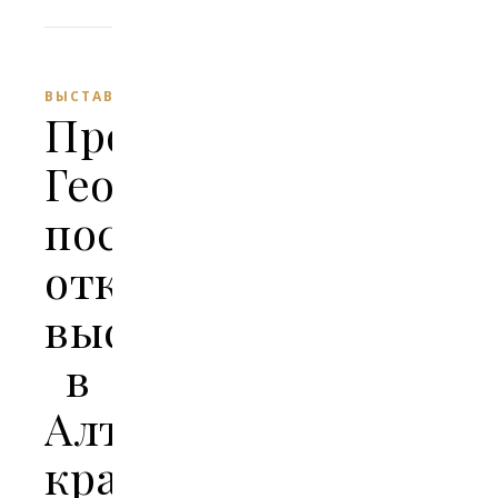
ВЫСТАВКИ
Протоиерей
Георгий
посетил
открытие
выставки
в
Алтайской
краевой