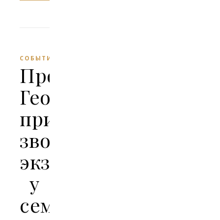
СОБЫТИЯ
Протоиерей
Георгий
принял
звонарский
экзамен
у
семинаристов