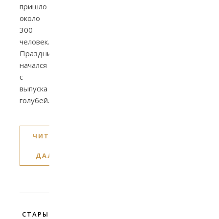
пришло
около
300
человек.
Праздник
начался
с
выпуска
голубей.
ЧИТАТЬ
ДАЛЕЕ
СТАРЫЕ