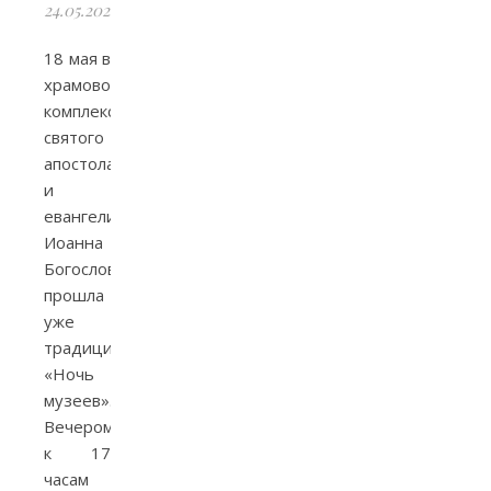
24.05.2024
18 мая в
храмовом
комплексе
святого
апостола
и
евангелиста
Иоанна
Богослова
прошла
уже
традиционная
«Ночь
музеев».
Вечером
к 17
часам